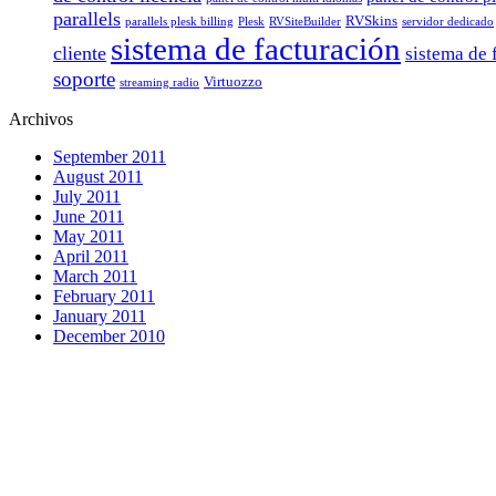
parallels
RVSkins
parallels plesk billing
Plesk
RVSiteBuilder
servidor dedicado
sistema de facturación
cliente
sistema de
soporte
Virtuozzo
streaming radio
Archivos
September 2011
August 2011
July 2011
June 2011
May 2011
April 2011
March 2011
February 2011
January 2011
December 2010