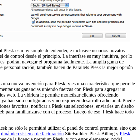
ol Plesk es muy simple de entender, e inclusive usuarios novatos
l de control desde el principio. La interfase es muy intuitiva, por lo
ores, podrán navegar el programa fácilmente. La amplia gama de
de personalización, también hacen de Parallels Plesk la mejor opción
s una nueva invención para Plesk, y es una característica que permite
rementar sus ganancias uniendo fuerzas con Plesk para agregar un
ios web. La vidriera le permite monetizar clientes ofreciendo
 ya han sido configuradas y no requieren desarrollo adicional. Puede
ones favoritas, notificar a Plesk sus selecciones, enviarles un diseño
eb para familiarizarse con el proceso. Luego de eso, Plesk hace todo
lesk no sólo le permitirá utilizar el panel de control premium, sino que
y
dinámico sistema de facturación
SiteBuilder. Plesk Billing y
Plesk
nes de la licencia premium Plesk, y con estos elementos, podrá