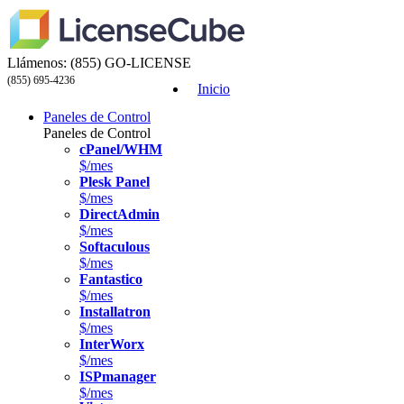
Llámenos:
(855) GO-LICENSE
(855) 695-4236
Inicio
Paneles de Control
Paneles de Control
cPanel/WHM
$/mes
Plesk Panel
$/mes
DirectAdmin
$/mes
Softaculous
$/mes
Fantastico
$/mes
Installatron
$/mes
InterWorx
$/mes
ISPmanager
$/mes