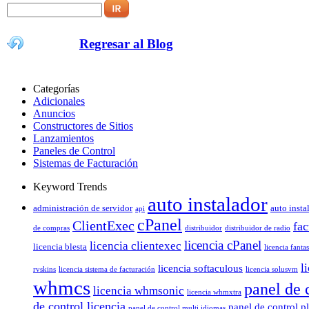
Regresar al Blog
Categorías
Adicionales
Anuncios
Constructores de Sitios
Lanzamientos
Paneles de Control
Sistemas de Facturación
Keyword Trends
auto instalador
administración de servidor
auto insta
api
cPanel
ClientExec
fac
de compras
distribuidor
distribuidor de radio
licencia cPanel
licencia clientexec
licencia blesta
licencia fantas
l
licencia softaculous
rvskins
licencia sistema de facturación
licencia solusvm
whmcs
panel de 
licencia whmsonic
licencia whmxtra
de control licencia
panel de control p
panel de control multi idiomas