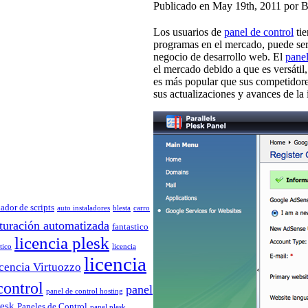
Publicado en May 19th, 2011 por 
Los usuarios de
panel de control
tie
programas en el mercado, puede ser 
negocio de desarrollo web. El
panel
el mercado debido a que es versátil
es más popular que sus competidore
sus actualizaciones y avances de la 
lador de scripts
auto instaladores
blesta
carro
turación automatizada
fantastico
licencia plesk
tico
licencia
licencia
icencia Virtuozzo
control
panel
panel de control hosting
lesk
Paneles de Control
panel plesk