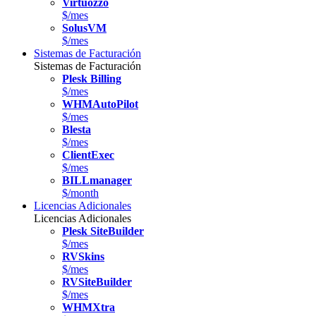
Virtuozzo
$/mes
SolusVM
$/mes
Sistemas de Facturación
Sistemas de Facturación
Plesk Billing
$/mes
WHMAutoPilot
$/mes
Blesta
$/mes
ClientExec
$/mes
BILLmanager
$/month
Licencias Adicionales
Licencias Adicionales
Plesk SiteBuilder
$/mes
RVSkins
$/mes
RVSiteBuilder
$/mes
WHMXtra