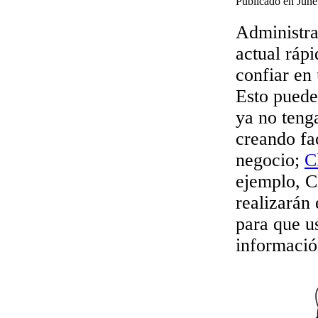
Publicado en June
Administrar
actual ráp
confiar en
Esto puede 
ya no teng
creando fa
negocio;
C
ejemplo, C
realizarán
para que u
informació