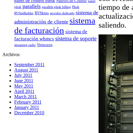
panel de control plesk
Paneles de Control
panel
tiempo de 
parallels
plesk
parallels plesk billing
Plesk
sistema de
RVSkins
RVSiteBuilder
servidor dedicado
actualizac
sistema
administración de cliente
saliendo.
de facturación
sistema de
sistema de soporte
facturación whmcs
Virtuozzo
streaming radio
Archivos
September 2011
August 2011
July 2011
June 2011
May 2011
April 2011
March 2011
February 2011
January 2011
December 2010