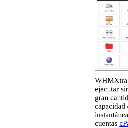
WHMXtra le
ejecutar si
gran canti
capacidad
instantáne
cuentas
cP