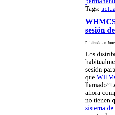
permanent
Tags:
actu
WHMCS + 
sesión de
Publicado en June
Los distri
habitualme
sesión par
que
WHM
llamado”Lo
ahora compa
no tienen q
sistema de