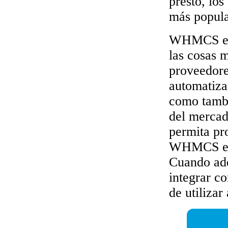
presto, los
más popula
WHMCS est
las cosas 
proveedor
automatizar
como tambi
del mercad
permita pr
WHMCS en 
Cuando ad
integrar c
de utiliza