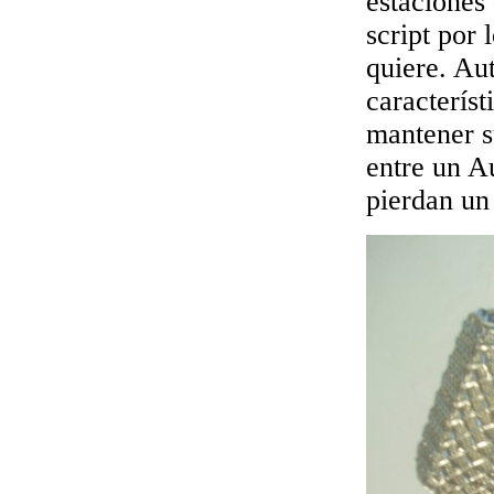
estaciones 
script por
quiere. Au
caracterís
mantener s
entre un A
pierdan un