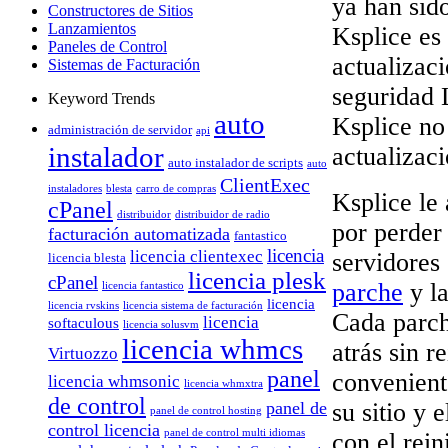
ya han sido
Constructores de Sitios
Lanzamientos
Ksplice es
Paneles de Control
actualizac
Sistemas de Facturación
seguridad 
Keyword Trends
auto
Ksplice no 
administración de servidor
api
instalador
actualizaci
auto instalador de scripts
auto
ClientExec
instaladores
blesta
carro de compras
Ksplice le
cPanel
distribuidor
distribuidor de radio
por perder
facturación automatizada
fantastico
licencia
licencia clientexec
servidores
licencia blesta
licencia plesk
cPanel
parche
y la
licencia fantastico
licencia
licencia rvskins
licencia sistema de facturación
Cada parch
licencia
softaculous
licencia solusvm
licencia whmcs
atrás sin 
Virtuozzo
panel
convenient
licencia whmsonic
licencia whmxtra
de control
su sitio y 
panel de
panel de control hosting
control licencia
panel de control multi idiomas
con el rein