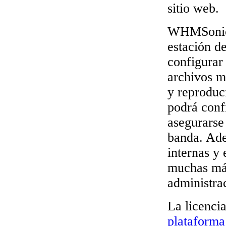
sitio web.
WHMSonic l
estación d
configurar
archivos m
y reproduc
podrá confi
asegurarse
banda. Ade
internas y
muchas más
administrac
La licenci
plataforma