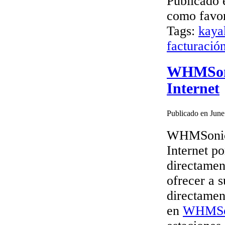
Publicado 
como favor
Tags:
kaya
facturació
WHMSonic
Internet
Publicado en June
WHMSonic t
Internet p
directamen
ofrecer a s
directament
en
WHMSo